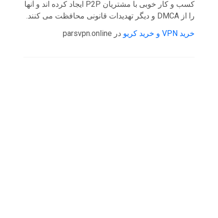
کسب و کار خوبی با مشتریان P2P ایجاد کرده اند و آنها
را از DMCA و دیگر تهدیدات قانونی محافظت می کنند.
خرید VPN و خرید کریو
در parsvpn.online
Copyright © 2026 by
خرید کریو وی پی ان
. Theme:
DesignWall
by
DW Mono
.
Proudly powered by WordPress