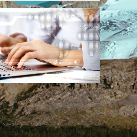
VPN یک ابزار بسیار مفید در موارد مختلف است مانن
نظارت و سانسور، دسترسی به وب سایت های جغرا
شده و غیره. VPN ابزاری عالی برای حفاظت 
برای گشت و گذار در اینترنت را می یابید: جلوگیری [