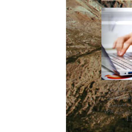
د: اجتناب از
فیایی محدود
ار حریم خصوصی
آنلاین است. در اینجا می تواند لیستی از مهمترین مزایای خرید VPN
…]