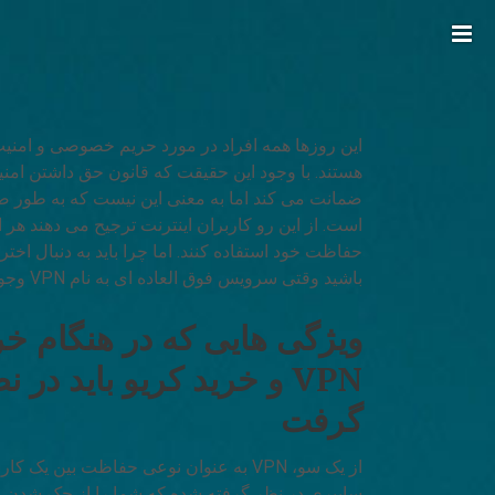
Toggle
sidebar
این روزها همه افراد در مورد حریم خصوصی و امنی
هستند. با وجود این حقیقت که قانون حق داشتن امنی
ضمانت می کند اما به معنی این نیست که به طور ض
است. از این رو کاربران اینترنت ترجیح می دهند هر ا
حفاظت خود استفاده کنند. اما چرا باید به دنبال اختر
باشید وقتی سرویس فوق العاده ای به نام VPN وجود دارد؟
ویژگی هایی که در هنگام خر
VPN و خرید کریو باید در ن
گرفت
از یک سو، VPN به عنوان نوعی حفاظت بین یک 
سایبری در نظر گرفته شده که شما را از حک شدن